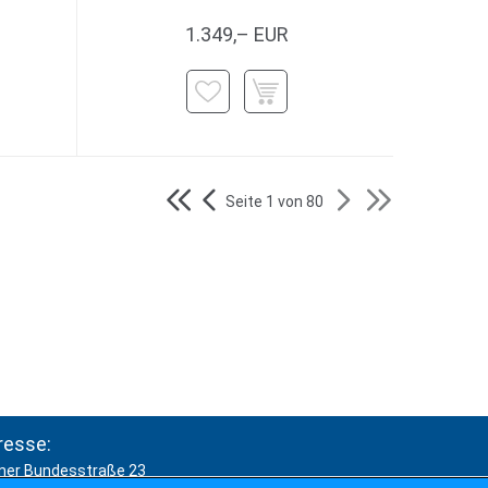
1.349,– EUR
Seite 1 von 80
resse:
ner Bundesstraße 23