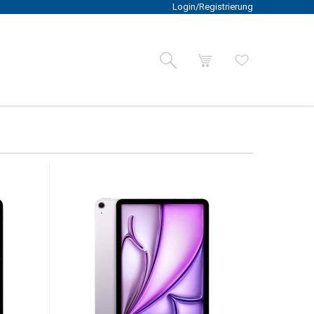
Login/Registrierung
Suche
Warenkorb
Wunschliste
M4
e
ltra 2
iPad mini
iPhone 16/16 Plus
Mac Studio
Watch SE
iMac 24"
Mac mini