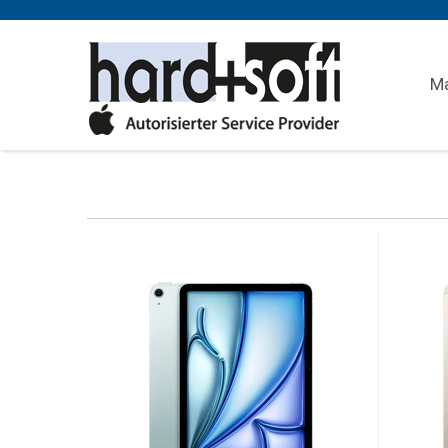
M
MacBook Neo
NEU
iPhone 17e
MacBook Air M5
Watch Ultra 3
NEU
iPad Air
NEU
i
W