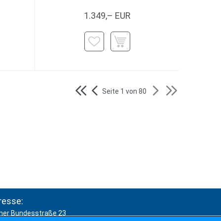
1.349,– EUR
Seite 1 von 80
resse:
ner Bundesstraße 23