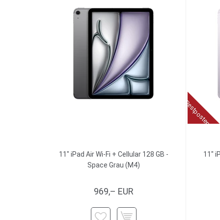
Restposten
11" iPad Air Wi-Fi + Cellular 128 GB -
11" i
Space Grau (M4)
969,– EUR